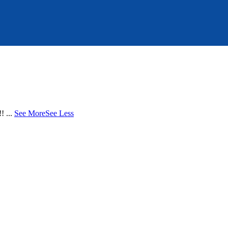
.
!!
...
See More
See Less