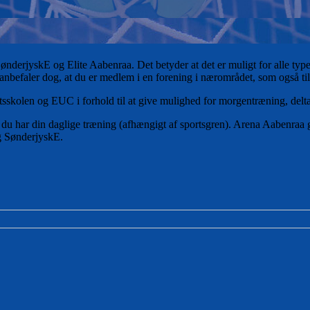
rjyskE og Elite Aabenraa. Det betyder at det er muligt for alle type
 Vi anbefaler dog, at du er medlem i en forening i nærområdet, som også t
olen og EUC i forhold til at give mulighed for morgentræning, deltag
 du har din daglige træning (afhængigt af sportsgren). Arena Aabenraa g
g SønderjyskE.