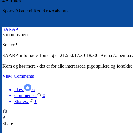
479 Likes
Sports Akademi Rødekro-Aabenraa
SARAA
3 months ago
Se her!!
SAARA infomøde Torsdag d. 21.5 kl.17.30-18.30 i Arena Aabenraa 
Kom og hør mere - det er for alle interessede pige spillere og forældre
View Comments
likes
6
Comments:
0
Shares:
0
Share