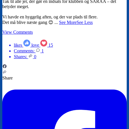
Tak til alle jer, der gør en indsats for klubben og SARAA – det
betyder meget.
Vi havde en hyggelig aften, og der var plads til flere.
Det må blive næste gang 😊
...
See More
See Less
View Comments
likes
love
15
Comments:
1
Shares:
0
Share