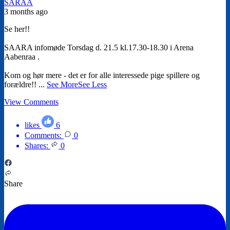
SARAA
3 months ago
Se her!!
SAARA infomøde Torsdag d. 21.5 kl.17.30-18.30 i Arena
Aabenraa .
Kom og hør mere - det er for alle interessede pige spillere og
forældre!!
...
See More
See Less
View Comments
likes
6
Comments:
0
Shares:
0
Share