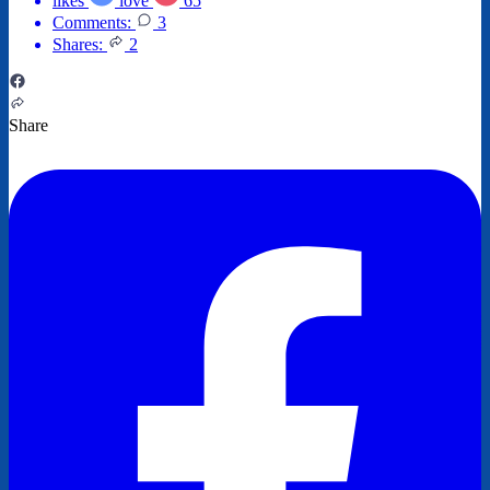
likes
love
65
Comments:
3
Shares:
2
Share