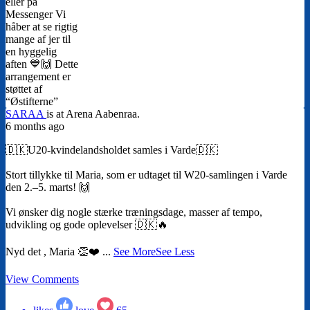
SARAA
is at Arena Aabenraa.
6 months ago
🇩🇰U20-kvindelandsholdet samles i Varde🇩🇰
Stort tillykke til Maria, som er udtaget til W20-samlingen i Varde
den 2.–5. marts! 🙌
Vi ønsker dig nogle stærke træningsdage, masser af tempo,
udvikling og gode oplevelser 🇩🇰🔥
Nyd det , Maria 👏❤️
...
See More
See Less
View Comments