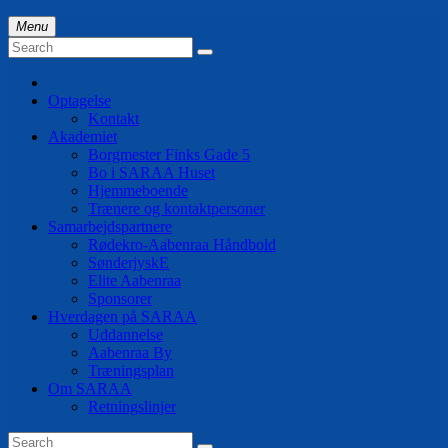
Skip
to
content
Optagelse
Kontakt
Akademiet
Borgmester Finks Gade 5
Bo i SARAA Huset
Hjemmeboende
Trænere og kontaktpersoner
Samarbejdspartnere
Rødekro-Aabenraa Håndbold
SønderjyskE
Elite Aabenraa
Sponsorer
Hverdagen på SARAA
Uddannelse
Aabenraa By
Træningsplan
Om SARAA
Retningslinjer