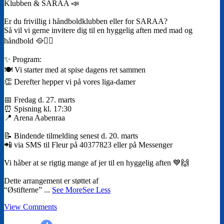
Klubben & SARAA 📣
Er du frivillig i håndboldklubben eller for SARAA?
Så vil vi gerne invitere dig til en hyggelig aften med mad og
håndbold 🥘🤾‍♀️
✨ Program:
🍽️ Vi starter med at spise dagens ret sammen
👏 Derefter hepper vi på vores liga-damer
📅 Fredag d. 27. marts
⏰ Spisning kl. 17:30
📍 Arena Aabenraa
📝 Bindende tilmelding senest d. 20. marts
📲 via SMS til Fleur på 40377823 eller på Messenger
Vi håber at se rigtig mange af jer til en hyggelig aften 💙🙌
Dette arrangement er støttet af
“Østifterne”
...
See More
See Less
View Comments