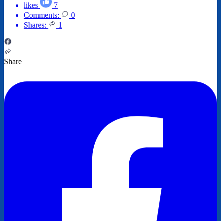
likes
7
Comments:
0
Shares:
1
Share